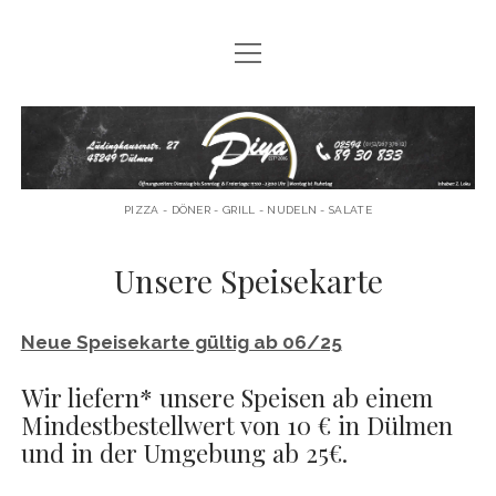
Menü
Menü
SPEISEKARTE
öffnen
öffnen
SPEISEKARTE DOWNLOAD
Menü
ÖFFNUNGSZEITEN
Piya
öffnen
KONTAKT
IMPRESSUM
DATENSCHUTZ
PIZZA - DÖNER - GRILL - NUDELN - SALATE
facebook
instagram
email
Unsere Speisekarte
Neue Speisekarte gültig ab 06/25
Wir liefern* unsere Speisen ab einem
Mindestbestellwert von 10 € in Dülmen
und in der Umgebung ab 25€.